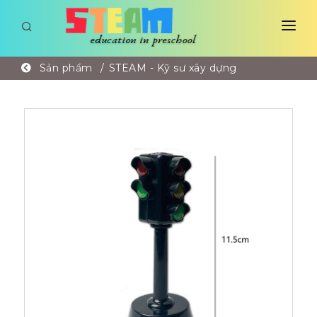
TRANG CHỦ
Sản phẩm
STEAM - Kỹ sư xây dựng
GIỚI THIỆU
SẢN PHẨM
GÓC HỌC ĐƯỜNG
LIÊN HỆ