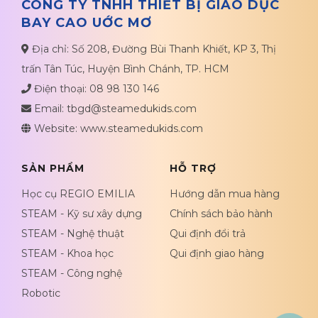
CÔNG TY TNHH THIẾT BỊ GIÁO DỤC
BAY CAO UỚC MƠ
Địa chỉ: Số 208, Đường Bùi Thanh Khiết, KP 3, Thị
trấn Tân Túc, Huyện Bình Chánh, TP. HCM
Điện thoại: 08 98 130 146
Email: tbgd@steamedukids.com
Website: www.steamedukids.com
SẢN PHẨM
HỖ TRỢ
Học cụ REGIO EMILIA
Hướng dẫn mua hàng
STEAM - Kỹ sư xây dựng
Chính sách bảo hành
STEAM - Nghệ thuật
Qui định đổi trả
STEAM - Khoa học
Qui định giao hàng
STEAM - Công nghệ
Robotic
Bộ học cụ MONTESSORI