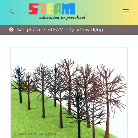
TRANG CHỦ
Sản phẩm
STEAM - Kỹ sư xây dựng
GIỚI THIỆU
SẢN PHẨM
GÓC HỌC ĐƯỜNG
LIÊN HỆ