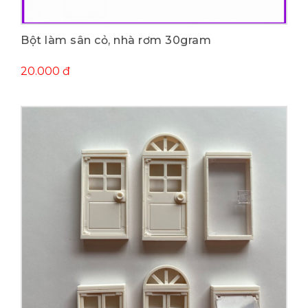
Mua ngay
Bột làm sân cỏ, nhà rơm 30gram
20.000 đ