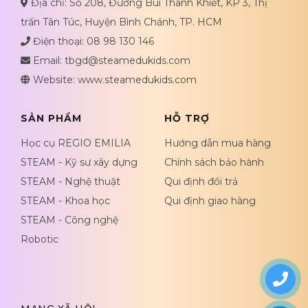
Địa chỉ: Số 208, Đường Bùi Thanh Khiết, KP 3, Thị
trấn Tân Túc, Huyện Bình Chánh, TP. HCM
Điện thoại: 08 98 130 146
Email: tbgd@steamedukids.com
Website: www.steamedukids.com
SẢN PHẨM
HỖ TRỢ
Học cụ REGIO EMILIA
Hướng dẫn mua hàng
STEAM - Kỹ sư xây dựng
Chính sách bảo hành
STEAM - Nghệ thuật
Qui định đổi trả
STEAM - Khoa học
Qui định giao hàng
STEAM - Công nghệ
Robotic
Bộ học cụ MONTESSORI
Học cụ MONTESSORI
(lẻ)